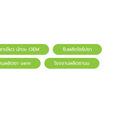
ตชาเขียว มัทฉะ OEM
รับผลิตไซรัปชา
านผลิตชา oem
โรงงานผลิตชานม