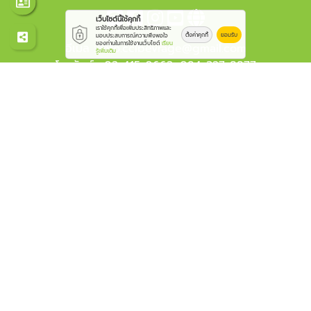
เว็บไซต์นี้ใช้คุกกี้
เราใช้คุกกี้เพื่อเพิ่มประสิทธิภาพและ
ตั้งค่าคุกกี้
ยอมรับ
มอบประสบการณ์ความพึงพอใจ
ของท่านในการใช้งานเว็บไซต์
เรียน
อีเมล :
info.cclbevrage@gmail.com
รู้เพิ่มเติม
โทรศัพท์ :
02-415-0662
,
094-327-8877
© 2569
โรงงานผลิตชา - ซีซีแอล
Work is Secure
Protect Data With Encrypt
Powered By
Thailand YellowPages