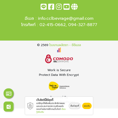
อีเมล :
info.cclbevrage@gmail.com
โทรศัพท์ :
02-415-0662
,
094-327-8877
© 2569
โรงงานผลิตชา - ซีซีแอล
Work is Secure
Protect Data With Encrypt
Powered By
เว็บไซต์นี้ใช้คุกกี้
Thailand YellowPages
เราใช้คุกกี้เพื่อเพิ่มประสิทธิภาพและ
ตั้งค่าคุกกี้
ยอมรับ
มอบประสบการณ์ความพึงพอใจ
ของท่านในการใช้งานเว็บไซต์
เรียน
รู้เพิ่มเติม