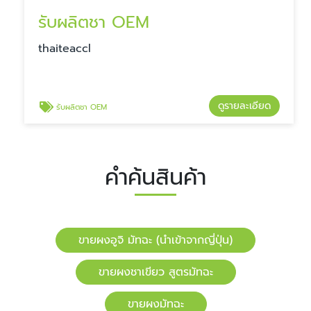
รับผลิตชา OEM
​​thaiteaccl
ดูรายละเอียด
รับผลิตชา OEM
คำค้นสินค้า
ขายผงอูจิ มัทฉะ (นำเข้าจากญี่ปุ่น)
ขายผงชาเขียว สูตรมัทฉะ
ขายผงมัทฉะ