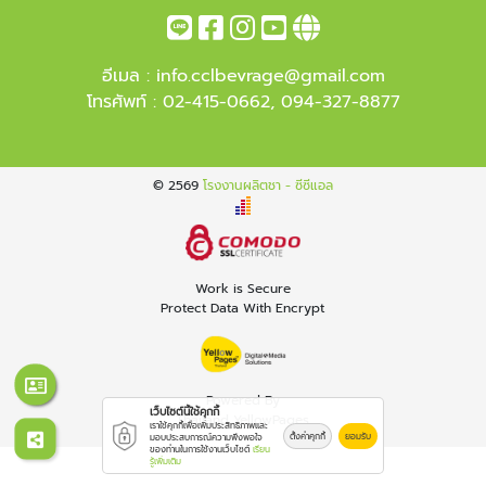
อีเมล :
info.cclbevrage@gmail.com
โทรศัพท์ :
02-415-0662
,
094-327-8877
© 2569
โรงงานผลิตชา - ซีซีแอล
Work is Secure
Protect Data With Encrypt
Powered By
เว็บไซต์นี้ใช้คุกกี้
Thailand YellowPages
เราใช้คุกกี้เพื่อเพิ่มประสิทธิภาพและ
ตั้งค่าคุกกี้
ยอมรับ
มอบประสบการณ์ความพึงพอใจ
ของท่านในการใช้งานเว็บไซต์
เรียน
รู้เพิ่มเติม