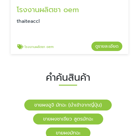
โรงงานผลิตชา oem
​​thaiteaccl
ดูรายละเอียด
โรงงานผลิตชา oem
คำค้นสินค้า
ขายผงอูจิ มัทฉะ (นำเข้าจากญี่ปุ่น)
ขายผงชาเขียว สูตรมัทฉะ
ขายผงมัทฉะ