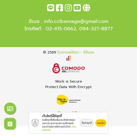
อีเมล :
info.cclbevrage@gmail.com
โทรศัพท์ :
02-415-0662
,
094-327-8877
© 2569
โรงงานผลิตชา - ซีซีแอล
Work is Secure
Protect Data With Encrypt
Powered By
เว็บไซต์นี้ใช้คุกกี้
Thailand YellowPages
เราใช้คุกกี้เพื่อเพิ่มประสิทธิภาพและ
ตั้งค่าคุกกี้
ยอมรับ
มอบประสบการณ์ความพึงพอใจ
ของท่านในการใช้งานเว็บไซต์
เรียน
รู้เพิ่มเติม