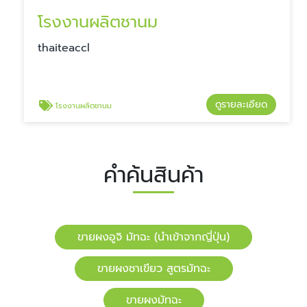
โรงงานผลิตชานม
​​thaiteaccl
ดูรายละเอียด
โรงงานผลิตชานม
คำค้นสินค้า
ขายผงอูจิ มัทฉะ (นำเข้าจากญี่ปุ่น)
ขายผงชาเขียว สูตรมัทฉะ
ขายผงมัทฉะ