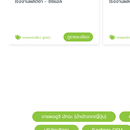
โรงงานผลิตชา - ซีซีแอล
โรงงานผลิ
ดูรายละเอียด
ขายผงชาเขียว สูตรมัทฉะ
ขายผงมัท
ขายผงอูจิ มัทฉะ (นำเข้าจากญี่ปุ่น)
บริษัทผลิตชา
รับผลิตชา OEM