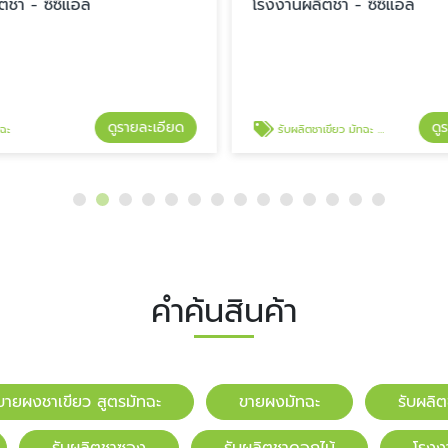
ตชา - ซีซีแอล
โรงงานผลิตชา - ซีซีแอล
ดูรายละเอียด
ดู
ฉะ
รับผลิตชาเขียว มัทฉะ OEM
คำค้นสินค้า
ขายผงชาเขียว สูตรมัทฉะ
ขายผงมัทฉะ
รับผลิ
รับผลิตชาซอง
รับผลิตชาดอกไม้
โรงง