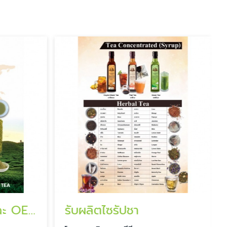
รับผลิตชาเขียว มัทฉะ OEM
รับผลิตไซรัปชา